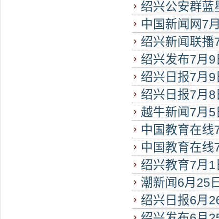
绍兴公安群蓝星
“海安领航...
中国新闻网7
​绍兴新闻联播7
产，也要护环境
绍兴发布7月
个项目...
绍兴日报7月
绍兴日报7月
国家科技大奖
越牛新闻7月5
中国教育在线
队：硕博云集...
中国教育在线
期夏令营顺利开
绍兴教育7月
司开启全面合作
潮新闻6月25
织获评省“两优..
绍兴日报6月2
江南“和美校园..
绍兴发布6月
际鲁迅研...