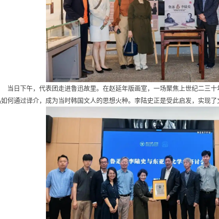
当日下午，代表团走进鲁迅故里。在赵延年版画室，一场聚焦上世纪二三十年
品如何通过译介，成为当时韩国文人的思想火种。李陆史正是受此启发，实现了