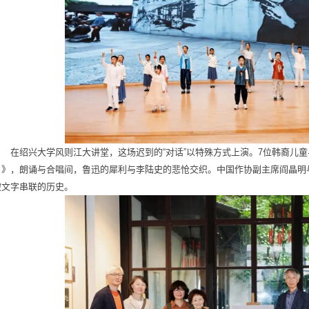
在绍兴大学风则江大讲堂，这场迟到的“对话”以特殊方式上演。7位韩裔儿童
月》，朗诵与合唱间，鲁迅的犀利与李陆史的悲怆交织。中国作协副主席阎晶明
被文字串联的历史。