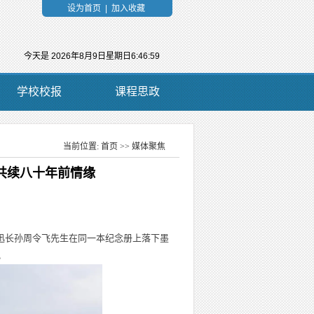
设为首页
|
加入收藏
今天是
2026年8月9日星期日6:46:59
学校校报
课程思政
当前位置:
首页
>>
媒体聚焦
当前位置：
共续八十年前情缘
鲁迅长孙周令飞先生在同一本纪念册上落下墨
。