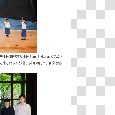
与中国朝鲜族及中国儿童共同演绎《野草·星
与韩方代表李沃非、孙丙熙同台，回溯那段