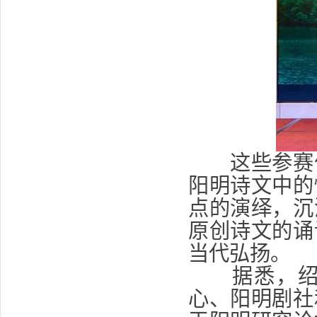
这些参赛作
阳明诗文中的
点的演绎，沉
原创诗文的诵
当代弘扬。
据悉，绍兴
心、阳明剧社