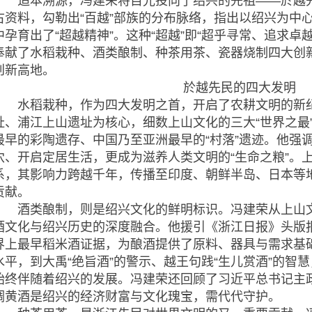
追本溯源，冯建荣将目光投向了绍兴的先祖——於越先
古资料，勾勒出“百越”部族的分布脉络，指出以绍兴为中
中孕育出了“超越精神”。这种“超越”即“超乎寻常、追求卓
奉献了水稻栽种、酒类酿制、种茶用茶、瓷器烧制四大创
创新高地。
於越先民的四大发明
水稻栽种，作为四大发明之首，开启了农耕文明的新纪
址、浦江上山遗址为核心，细数上山文化的三大“世界之最
最早的彩陶遗存、中国乃至亚洲最早的“村落”遗迹。他强
穴、开启定居生活，更成为滋养人类文明的“生命之粮”。
系，其影响力跨越千年，传播至印度、朝鲜半岛、日本等
贡献。
酒类酿制，则是绍兴文化的鲜明标识。冯建荣从上山文化
酒文化与绍兴历史的深度融合。他援引《浙江日报》头版
界上最早稻米酒证据，为酿酒提供了原料、器具与需求基
水平，到大禹“绝旨酒”的警示、越王句践“生儿赏酒”的智
始终伴随着绍兴的发展。冯建荣还回顾了习近平总书记主
调黄酒是绍兴的经济财富与文化瑰宝，需代代守护。