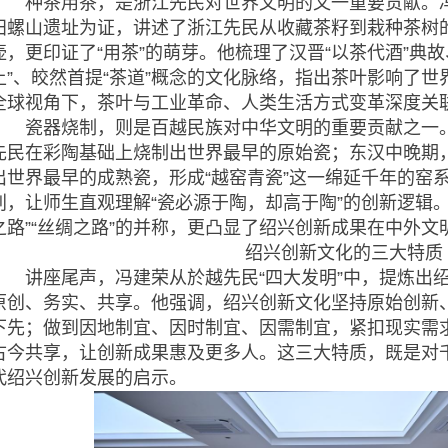
种茶用茶，是浙江先民对世界文明的又一重要贡献。冯
田螺山遗址为证，讲述了浙江先民从收藏茶籽到栽种茶树
壶，更印证了“用茶”的萌芽。他梳理了汉晋“以茶代酒”典
上”、皎然首提“茶道”概念的文化脉络，指出茶叶影响了
全球视角下，茶叶与工业革命、人类生活方式变革深度关
瓷器烧制，则是百越民族对中华文明的重要贡献之一。
先民在彩陶基础上烧制出世界最早的原始瓷；东汉中晚期
出世界最早的成熟瓷，形成“越窑青瓷”这一绵延千年的窑
别，让师生直观理解“瓷必源于陶，却高于陶”的创新逻辑。而
之路”“丝绸之路”的并称，更凸显了绍兴创新成果在中外
绍兴创新文化的三大特质
讲座尾声，冯建荣从於越先民“四大发明”中，提炼出绍
原创、务实、共享。他强调，绍兴创新文化坚持原始创新
下先；做到因地制宜、因时制宜、因需制宜，紧扣现实需
古今共享，让创新成果惠及更多人。这三大特质，既是对
代绍兴创新发展的启示。