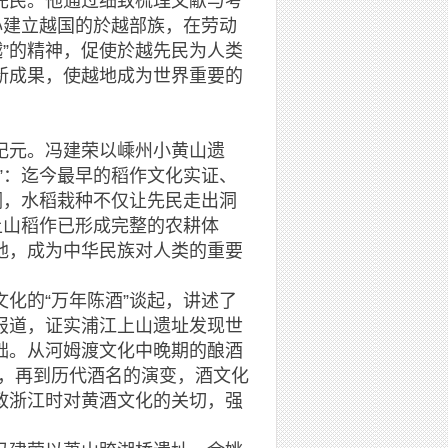
民。他通过细致梳理文献与考
心建立越国的於越部族，在劳动
越”的精神，促使於越先民为人类
新成果，使越地成为世界重要的
元。冯建荣以嵊州小黄山遗
”：迄今最早的稻作文化实证、
调，水稻栽种不仅让先民走出洞
上山稻作已形成完整的农耕体
地，成为中华民族对人类的重要
的“万年陈酒”谈起，讲述了
报道，证实浦江上山遗址发现世
础。从河姆渡文化中晚期的酿酒
慧，再到历代酒名的演变，酒文化
政浙江时对黄酒文化的关切，强