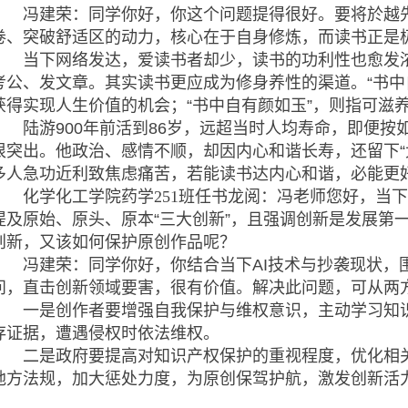
冯建荣
：同学你好，你这个问题提得很好。要将於越先
卷、突破舒适区的动力，核心在于自身修炼，而读书正是
当下网络发达，爱读书者却少，读书的功利性也愈发浓
考公、发文章。其实读书更应成为修身养性的渠道。“书中
获得实现人生价值的机会；“书中自有颜如玉”，则指可滋
陆游900年前活到86岁，远超当时人均寿命，即便按如今
很突出。他政治、感情不顺，却因内心和谐长寿，还留下“太和
多人急功近利致焦虑痛苦，若能读书达内心和谐，必能更
化学化工学院药学251班任书龙阅
：冯老师您好，当下
提及原始、原头、原本“三大创新”，且强调创新是发展第
创新，又该如何保护原创作品呢？
冯建荣
：同学你好，你结合当下AI技术与抄袭现状，围
问，直击创新领域要害，很有价值。解决此问题，可从两
一是创作者要增强自我保护与维权意识，主动学习知识
存证据，遭遇侵权时依法维权。
二是政府要提高对知识产权保护的重视程度，优化相关
地方法规，加大惩处力度，为原创保驾护航，激发创新活