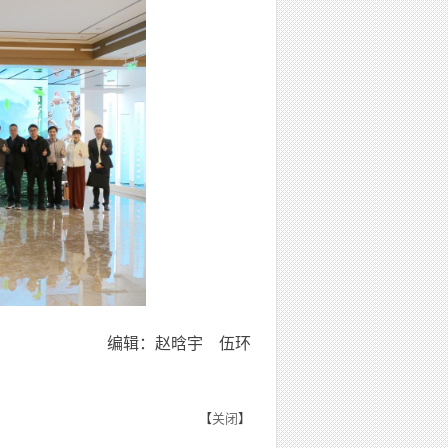
编辑：赵晗宇 伍环
【
关闭
】