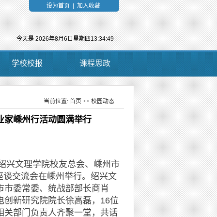
设为首页
|
加入收藏
今天是
2026年8月6日星期四13:34:50
学校校报
课程思政
当前位置:
首页
>>
校园动态
当前位置：
企业家嵊州行活动圆满举行
绍兴文理学院校友总会、嵊州市
”座谈交流会在嵊州举行。绍兴文
市市委常委、统战部部长商肖
创新研究院院长徐高磊，16位
相关部门负责人齐聚一堂，共话