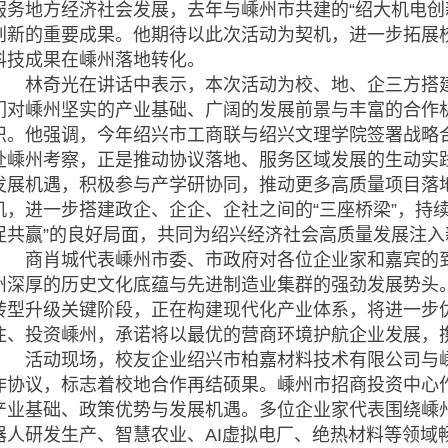
服务地方经济社会发展，去年与嵊州市共建的“绍大机电创
创新的重要成果。他期待以此次活动为契机，进一步拓展
科技成果在嵊州落地转化。
林奇光在讲话中表示，本次活动为校、地、企三方搭建
们对嵊州坚实的产业基础、广阔的发展前景与丰富的合作
识。他强调，今年绍兴市工商联与绍兴文理学院签署战略
赴嵊州考察，正是推动协议落地、服务区域发展的生动实
发展机遇，积极参与产学研协同，推动更多高质量项目落
机，进一步搭建政企、企企、企社之间的“三座桥梁”，持
促共赢”的良好局面，共同为绍兴经济社会高质量发展注入
商肖城代表嵊州市委、市政府对各位企业家和嘉宾的到
州深厚的历史文化底蕴与先进制造业集群的强劲发展势头
转型升级关键阶段，正在构建现代化产业体系，将进一步
注、投资嵊州，承诺将以最优的营商环境护航企业发展，
活动现场，校友企业绍兴市柏嘉材料技术有限公司与嵊
作协议，标志着校地合作再结硕果。嵊州市招商投资中心
产业基础、政策优势与发展机遇。多位企业家代表围绕嵊
器人研发生产、智慧农业、AI虚拟电厂、绝热材料等领域