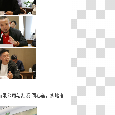
限公司与剡溪·同心荟，实地考