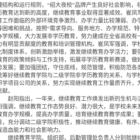
理结构和运行规则，“绍大夜校”品牌产生良好社会影响，
历教育达到新的高度，继续教育事业取得显著成效。崔凤
育工作面临的外部环境竞争激烈、办学力量比较薄弱、办
等困难和挑战，按照“需求导向、服务地方、办学规范、特
办学规模，大力发展非学历教育，努力建成在全省高校有
力有明显贡献度的教育和培训管理机构。崔凤军强调，学
化制度体系，创新激励举措，激发继续教育办学活力；要
教育的政策倾斜与工作支持，拓展非学历教育新赛道，做
势发展；要加强团结，守住底线，规范管理，积极防范各
统筹好继续教育学院与二级学院非学历教育的关系、与学
研学项目公司的关系，努力实现继续教育工作量质齐升，
贡献。
赵阳指出，一年来，继续教育工作焕发出新的生机与活
阳强调，继续教育工作态势良好、潜力很大，是学校未来
教育办学规模，提高办学质量，培育继续教育教学成果；
目，充分调动二级学院积极性，推动继续教育健康、有序
我造血能力和社会影响力。
继续教育学院、组织部、后勤管理处负责人分别就继续