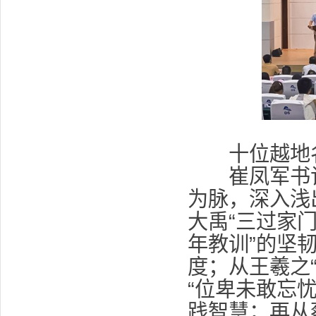
十位越地
崔凤军书记
为脉，深入浅
大禹“三过家
年教训”的坚
度；从王羲之
“位卑未敢忘
践智慧；再从