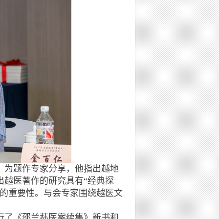
为题作专家分享，他指出越地
出越医著作的研究具有“经典探
设的重要性。与会专家围绕越医文
了《邵兰荪医案续集》新书和