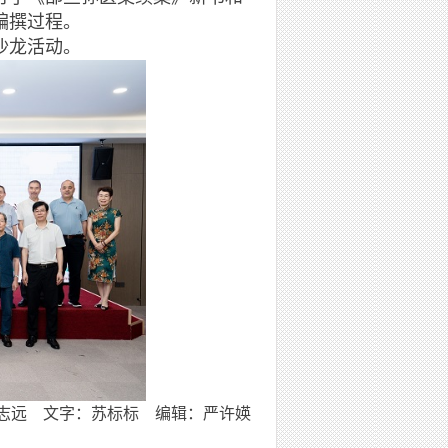
编撰过程。
沙龙活动。
志远 文字：苏标标 编辑：严许媖